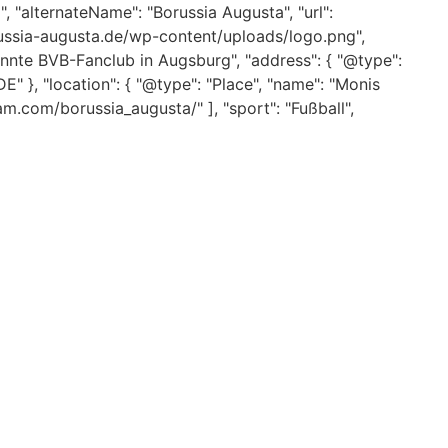
 "alternateName": "Borussia Augusta", "url":
orussia-augusta.de/wp-content/uploads/logo.png",
annte BVB-Fanclub in Augsburg", "address": { "@type":
" }, "location": { "@type": "Place", "name": "Monis
m.com/borussia_augusta/" ], "sport": "Fußball",