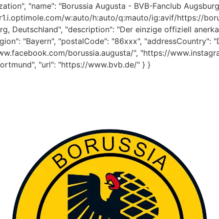
zation", "name": "Borussia Augusta - BVB-Fanclub Augsburg",
cr1.i.optimole.com/w:auto/h:auto/q:mauto/ig:avif/https://b
, Deutschland", "description": "Der einzige offiziell anerk
ion": "Bayern", "postalCode": "86xxx", "addressCountry": "DE
www.facebook.com/borussia.augusta/", "https://www.instagra
rtmund", "url": "https://www.bvb.de/" } }