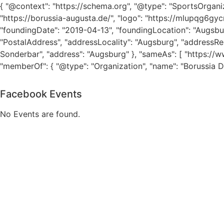
{ "@context": "https://schema.org", "@type": "SportsOrgani
"https://borussia-augusta.de/", "logo": "https://mlupqg6gy
"foundingDate": "2019-04-13", "foundingLocation": "Augsburg
"PostalAddress", "addressLocality": "Augsburg", "addressReg
Sonderbar", "address": "Augsburg" }, "sameAs": [ "https://
"memberOf": { "@type": "Organization", "name": "Borussia Do
Facebook Events
No Events are found.